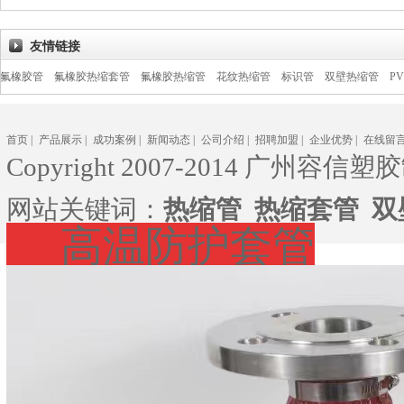
友情链接
管
氟橡胶热缩套管
氟橡胶热缩管
花纹热缩管
标识管
双壁热缩管
PVDF热缩
首页
|
产品展示
|
成功案例
|
新闻动态
|
公司介绍
|
招聘加盟
|
企业优势
|
在线留
Copyright 2007-2014 广州容信塑胶
网站关键词：
热缩管
热缩套管
双
高温防护套管