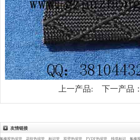
上一产品: 下一产品
友情链接
管
花纹热缩管
标识管
双壁热缩管
PVDF热缩管
线缆标识
氟橡胶管
氟橡胶