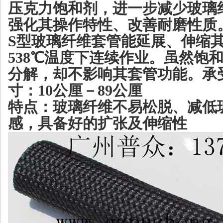
压克力饱和剂，进一步减少玻璃
强化其操作特性、改善耐磨性质
S
型玻璃纤维套管能延展、伸缩
538
℃温度下连续作业。虽然饱
分解，却不影响其套管功能。
承
寸：
10
公厘－
89
公厘
特点：玻璃纤维不易松脱、减低
感，具备好的扩张及伸缩性