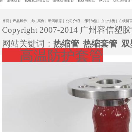
胶管
氟橡胶热缩套管
氟橡胶热缩管
花纹热缩管
标识管
双壁热缩管
PVDF
首页
|
产品展示
|
成功案例
|
新闻动态
|
公司介绍
|
招聘加盟
|
企业优势
|
在线留
Copyright 2007-2014 广州容信塑胶
网站关键词：
热缩管
热缩套管
双
高温防护套管