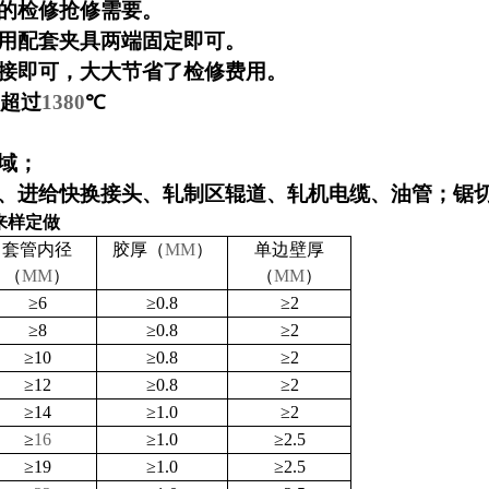
的检修抢修需要。
用配套夹具两端固定即可。
接即可，大大节省了检修费用。
超过
1380
℃
域；
、进给快换接头、轧制区辊道、轧机电缆、油管；锯
来样定做
套管
内径
胶厚（
MM
）
单边壁厚
（
MM
）
（
MM
）
≥
6
≥
0.8
≥
2
≥
8
≥
0.8
≥
2
≥
10
≥
0.8
≥
2
≥
12
≥
0.8
≥
2
≥
14
≥
1.0
≥
2
≥
16
≥
1.0
≥
2.5
≥
19
≥
1.0
≥
2.5