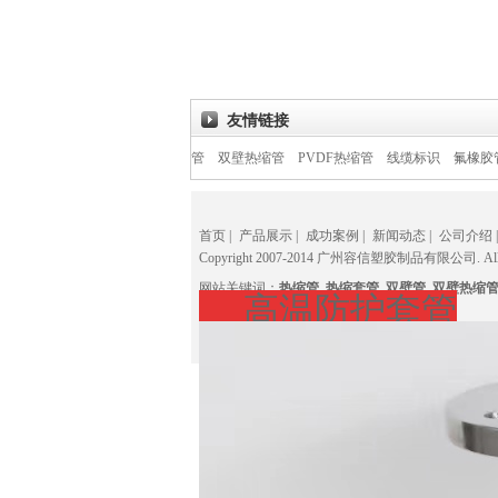
友情链接
管
花纹热缩管
标识管
双壁热缩管
PVDF热缩管
线缆标识
氟橡胶管
氟橡胶
首页
|
产品展示
|
成功案例
|
新闻动态
|
公司介绍
|
Copyright 2007-2014 广州容信塑胶制品有限公司. All Ri
网站关键词：
热缩管
热缩套管
双壁管
双壁热缩
高温防护套管