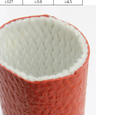
≥
127
≥
3.0
≥
4.5