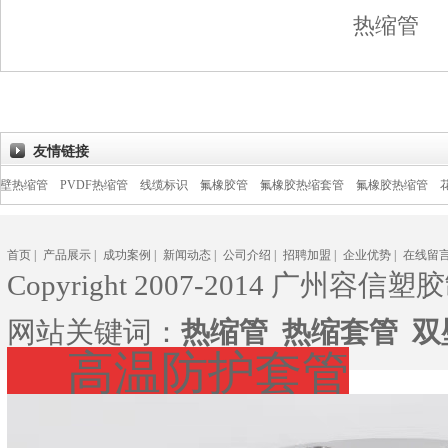
热缩管
友情链接
PVDF热缩管
线缆标识
氟橡胶管
氟橡胶热缩套管
氟橡胶热缩管
花纹热缩管
首页
|
产品展示
|
成功案例
|
新闻动态
|
公司介绍
|
招聘加盟
|
企业优势
|
在线留
Copyright 2007-2014 广州容信塑胶
网站关键词：
热缩管
热缩套管
双
高温防护套管