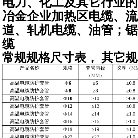
电力、化工及其它行业的
冶金企业加热区电缆、流
道、轧机电缆、油管；锯
缆
常规规格尺寸表，
其它规
产品名称
规格
套管
内径
胶厚（
M
（
MM
）
高温电缆防护套管
Ф
6
≥
6
≥
0.8
高温电缆防护套管
Ф
8
≥
8
≥
0.8
高温电缆防护套管
Ф
10
≥
10
≥
0.8
高温电缆防护套管
Ф
12
≥
12
≥
0.8
高温电缆防护套管
Ф14
≥
14
≥
1.0
高温电缆防护套管
Ф16
≥
16
≥
1.0
高温电缆防护套管
Ф19
≥
19
≥
1.0
高温电缆防护套管
Ф22
≥
22
≥
1.0