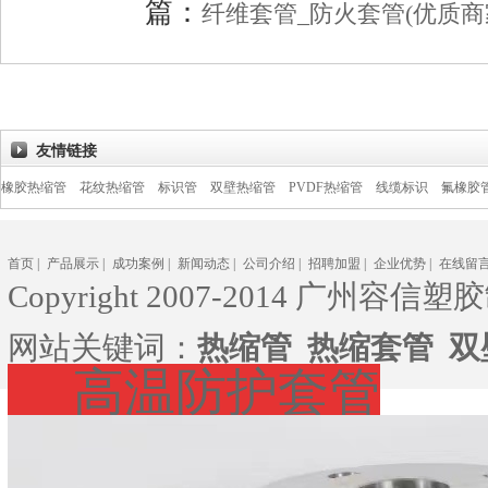
篇：
纤维套管_防火套管(优质商
友情链接
花纹热缩管
标识管
双壁热缩管
PVDF热缩管
线缆标识
氟橡胶管
氟橡胶热
首页
|
产品展示
|
成功案例
|
新闻动态
|
公司介绍
|
招聘加盟
|
企业优势
|
在线留
Copyright 2007-2014 广州容信塑胶
网站关键词：
热缩管
热缩套管
双
高温防护套管