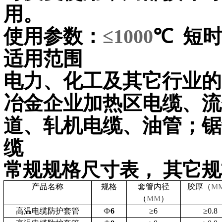
用。
使用参数：
≤1000
℃
短
适用范围
电力、化工及其它行业的
冶金企业加热区电缆、流
道、轧机电缆、油管；锯
缆
常规规格尺寸表，
其它规
产品名称
规格
套管
内径
胶厚（
M
（
MM
）
高温电缆防护套管
Ф
6
≥
6
≥
0.8