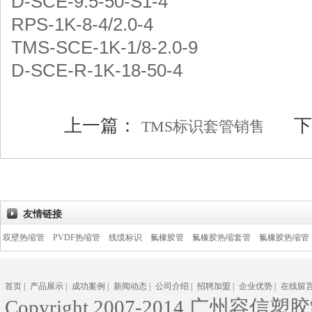
D-SCE-9.5-50-S1-4
RPS-1K-8-4/2.0-4
TMS-SCE-1K-1/8-2.0-9
D-SCE-R-1K-18-50-4
上一篇：
下
TMS标识套管销售
友情链接
管
PVDF热缩管
线缆标识
氟橡胶管
氟橡胶热缩套管
氟橡胶热缩管
花纹热缩
首页
|
产品展示
|
成功案例
|
新闻动态
|
公司介绍
|
招聘加盟
|
企业优势
|
在线留
Copyright 2007-2014 广州容信塑胶