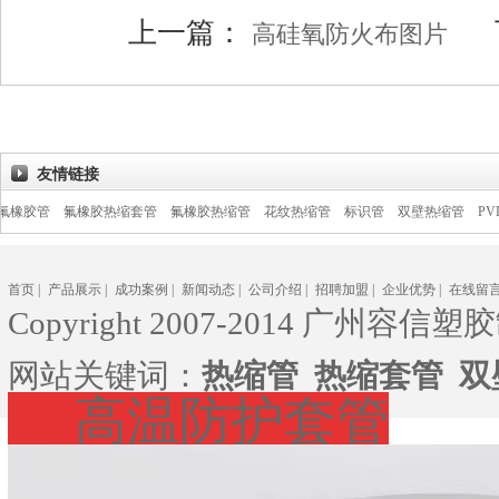
上一篇：
下
高硅氧防火布图片
友情链接
氟橡胶热缩套管
氟橡胶热缩管
花纹热缩管
标识管
双壁热缩管
PVDF热缩管
首页
|
产品展示
|
成功案例
|
新闻动态
|
公司介绍
|
招聘加盟
|
企业优势
|
在线留
Copyright 2007-2014 广州容信塑胶
网站关键词：
热缩管
热缩套管
双
高温防护套管