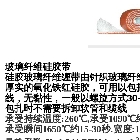
玻璃纤维硅胶带
硅胶玻璃纤维缠带由针织玻璃纤
厚实的氧化铁红硅胶，可用以包
30
线，无黏性，一般以螺旋方式
包扎时不需要拆卸软管和缆线
承受持续温度
:260
℃
,
承受
1090
℃
承受瞬间
1650
℃约
15-30
秒
,
宽度
:1
2