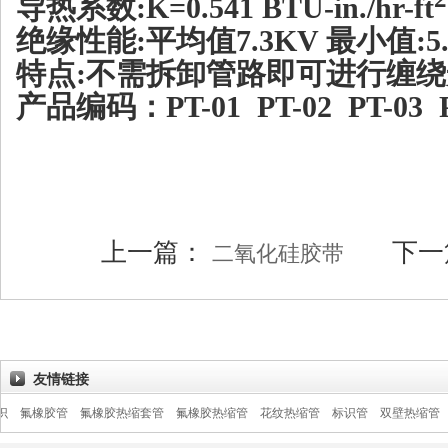
导热系数
:K=0.541 BTU-in./hr-ft
绝缘性能
:
平均值
7.3KV
最小值
:
特点
:
不需拆卸管路即可进行缠绕
产品编码：
PT-01
PT-02
PT-03
上一篇：
下一
二氧化硅胶带
友情链接
胶管
氟橡胶热缩套管
氟橡胶热缩管
花纹热缩管
标识管
双壁热缩管
PVDF